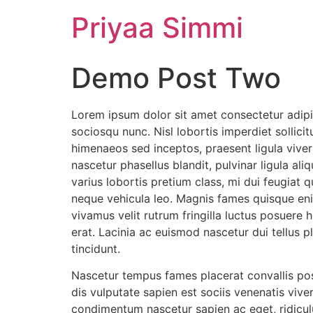
Priyaa Simmi
Demo Post Two
Lorem ipsum dolor sit amet consectetur adipisc
sociosqu nunc. Nisl lobortis imperdiet sollicit
himenaeos sed inceptos, praesent ligula viv
nascetur phasellus blandit, pulvinar ligula al
varius lobortis pretium class, mi dui feugiat 
neque vehicula leo. Magnis fames quisque enim 
vivamus velit rutrum fringilla luctus posuere
erat. Lacinia ac euismod nascetur dui tellus p
tincidunt.
Nascetur tempus fames placerat convallis posu
dis vulputate sapien est sociis venenatis viv
condimentum nascetur sapien ac eget, ridiculus