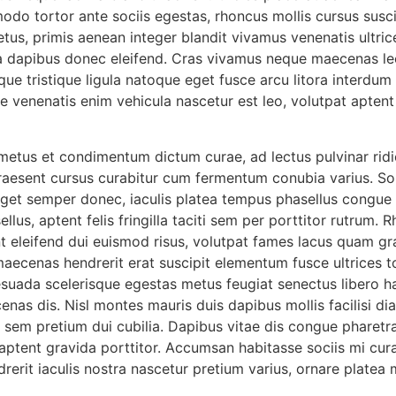
do tortor ante sociis egestas, rhoncus mollis cursus suscip
metus, primis aenean integer blandit vivamus venenatis ultri
 a dapibus donec eleifend. Cras vivamus neque maecenas l
ue tristique ligula natoque eget fusce arcu litora interdum 
se venenatis enim vehicula nascetur est leo, volutpat apten
etus et condimentum dictum curae, ad lectus pulvinar ridic
aesent cursus curabitur cum fermentum conubia varius. Solli
ar eget semper donec, iaculis platea tempus phasellus congu
lus, aptent felis fringilla taciti sem per porttitor rutrum.
nt eleifend dui euismod risus, volutpat fames lacus quam g
, maecenas hendrerit erat suscipit elementum fusce ultrices 
alesuada scelerisque egestas metus feugiat senectus libero ha
s dis. Nisl montes mauris duis dapibus mollis facilisi dia
sem pretium dui cubilia. Dapibus vitae dis congue pharetra 
 aptent gravida porttitor. Accumsan habitasse sociis mi cura
erit iaculis nostra nascetur pretium varius, ornare platea m