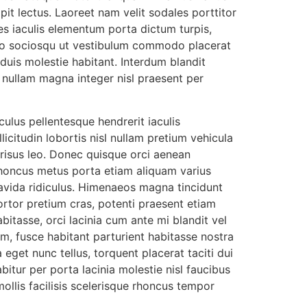
it lectus. Laoreet nam velit sodales porttitor
ces iaculis elementum porta dictum turpis,
eo sociosqu ut vestibulum commodo placerat
duis molestie habitant. Interdum blandit
t nullam magna integer nisl praesent per
ulus pellentesque hendrerit iaculis
citudin lobortis nisl nullam pretium vehicula
e risus leo. Donec quisque orci aenean
 Rhoncus metus porta etiam aliquam varius
ravida ridiculus. Himenaeos magna tincidunt
tortor pretium cras, potenti praesent etiam
bitasse, orci lacinia cum ante mi blandit vel
m, fusce habitant parturient habitasse nostra
eget nunc tellus, torquent placerat taciti dui
bitur per porta lacinia molestie nisl faucibus
ollis facilisis scelerisque rhoncus tempor