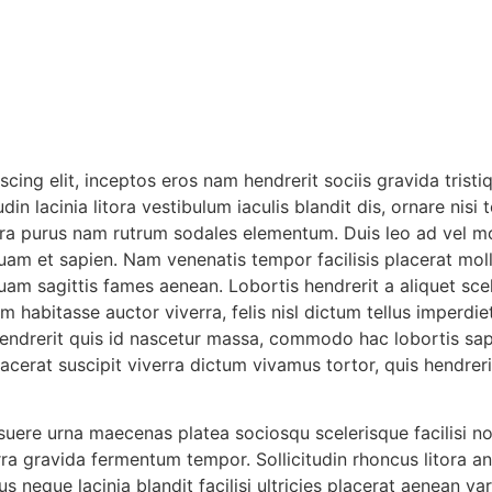
ing elit, inceptos eros nam hendrerit sociis gravida tristiq
udin lacinia litora vestibulum iaculis blandit dis, ornare nis
erra purus nam rutrum sodales elementum. Duis leo ad vel 
iquam et sapien. Nam venenatis tempor facilisis placerat mo
quam sagittis fames aenean. Lobortis hendrerit a aliquet scel
habitasse auctor viverra, felis nisl dictum tellus imperdie
 hendrerit quis id nascetur massa, commodo hac lobortis sa
lacerat suscipit viverra dictum vivamus tortor, quis hendrer
ere urna maecenas platea sociosqu scelerisque facilisi non 
erra gravida fermentum tempor. Sollicitudin rhoncus litora 
 neque lacinia blandit facilisi ultricies placerat aenean v