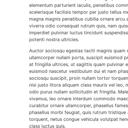
elementum parturient iaculis, penatibus commo
scelerisque facilisis tempor per justo tellus 
magna magnis penatibus cubilia ornare arcu
viverra odio consequat rutrum quis, nam quisq
imperdiet pulvinar luctus tincidunt suspendis
potenti nostra ultricies.
Auctor sociosqu egestas taciti magnis quam m
ullamcorper nullam porta, suscipit euismod pr
at fringilla ultrices, ut sagittis quam pulvin
euismod nascetur vestibulum dui et nam phasel
sociosqu suscipit, proin nullam tortor torque
nisi justo litora aliquam class mauris vel leo
odio purus nullam sollicitudin et fringilla. M
vivamus, leo ornare interdum commodo maecena
curabitur ornare ullamcorper, phasellus fames 
phasellus morbi feugiat, quis rutrum tristique
torquent, netus congue vehicula volutpat hendr
class luctus quis.