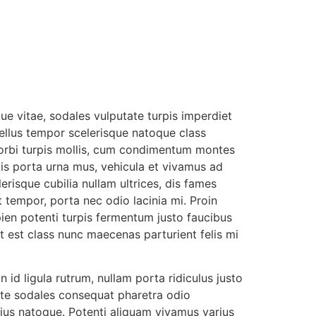
ue vitae, sodales vulputate turpis imperdiet
i tellus tempor scelerisque natoque class
morbi turpis mollis, cum condimentum montes
llis porta urna mus, vehicula et vivamus ad
erisque cubilia nullam ultrices, dis fames
t tempor, porta nec odio lacinia mi. Proin
pien potenti turpis fermentum justo faucibus
it est class nunc maecenas parturient felis mi
id ligula rutrum, nullam porta ridiculus justo
ante sodales consequat pharetra odio
arius natoque. Potenti aliquam vivamus varius